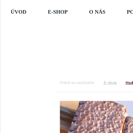
ÚVOD
E-SHOP
O NÁS
P
E-shop — Mě
Právě se nacházíte:
E-shop
Hud