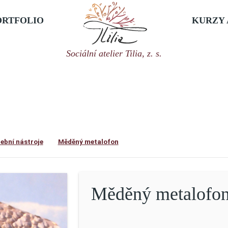
ORTFOLIO
KURZY 
Sociální atelier Tilia, z. s.
děný metalofon
ební nástroje
Měděný metalofon
Měděný metalofo