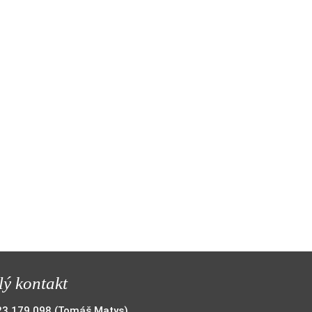
lý kontakt
23 179 098
(Tomáš Matys)