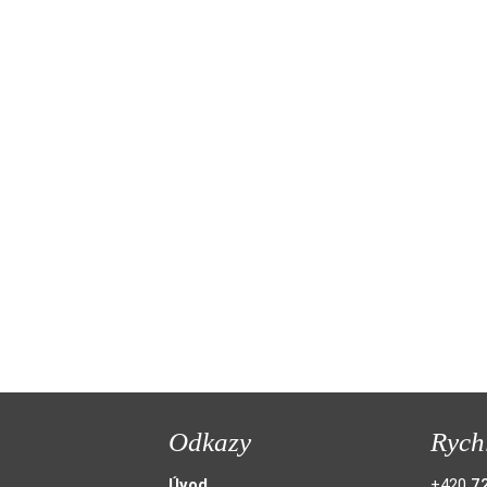
Odkazy
Rych
Úvod
+420
7