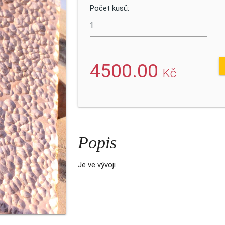
Počet kusů:
4500.00
Kč
Popis
Je ve vývoji